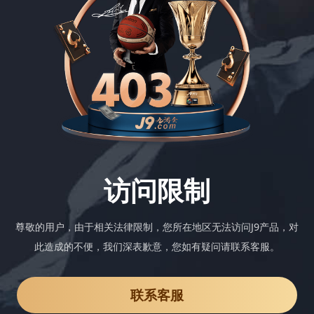
访问限制
尊敬的用户，由于相关法律限制，您所在地区无法访问J9产品，对
此造成的不便，我们深表歉意，您如有疑问请联系客服。
联系客服